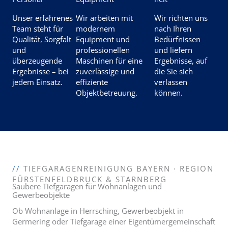
Unser erfahrenes
Wir arbeiten mit
Wir richten uns
Team steht für
modernem
nach Ihren
Qualität, Sorgfalt
Equipment und
Bedürfnissen
und
professionellen
und liefern
überzeugende
Maschinen für eine
Ergebnisse, auf
Ergebnisse – bei
zuverlässige und
die Sie sich
jedem Einsatz.
effiziente
verlassen
Objektbetreuung.
können.
//
TIEFGARAGENREINIGUNG BAYERN · REGION
FÜRSTENFELDBRUCK & STARNBERG
Saubere Tiefgaragen für Wohnanlagen und
Gewerbeobjekte
Ob Wohnanlage in Herrsching, Gewerbeobjekt in
Germering oder Tiefgarage einer Eigentümergemeinschaft