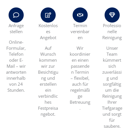
Anfrage
Kostenlos
Termin
Professio
stellen
es
vereinbar
nelle
Angebot
en
Reinigung
Online-
Formular,
Auf
Wir
Unser
Telefon
Wunsch
koordinier
Team
oder E-
kommen
en einen
kümmert
Mail – wir
wir zur
passende
sich
antworten
Besichtigu
n Termin
zuverlässi
innerhalb
ng und
– flexibel,
g und
von 24
erstellen
auch für
sorgfältig
Stunden.
ein
regelmäßi
um die
verbindlic
ge
Reinigung
hes
Betreuung
Ihrer
Festpreisa
.
Tiefgarage
ngebot.
und sorgt
für
saubere,