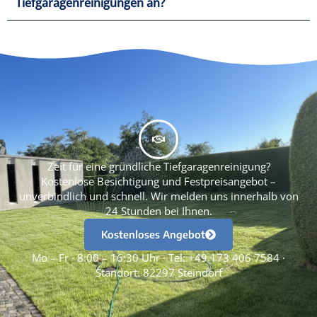
Tiefgaragenreinigungen an?
Zeit für eine gründliche Tiefgaragenreinigung?
Kostenlose Besichtigung und Festpreisangebot –
unverbindlich und schnell. Wir melden uns innerhalb von
24 Stunden bei Ihnen.
Kostenloses Angebot
Mo – Fr · 8:00 – 16:30 Uhr · Tel: +49 173 406 7584 ·
Standort: 82297 Steindorf