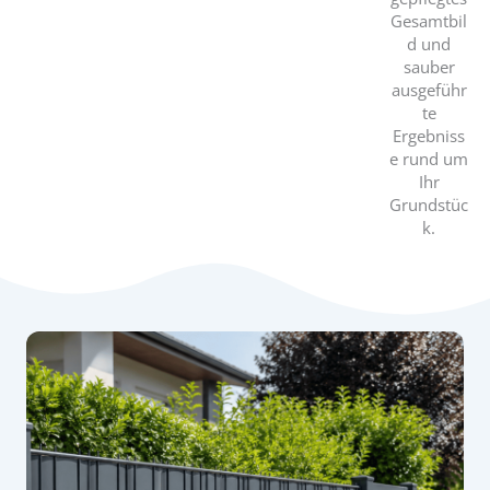
Gesamtbil
d und
sauber
ausgeführ
te
Ergebniss
e rund um
Ihr
Grundstüc
k.