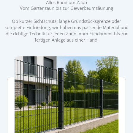
Alles Rund um Zaun
Vom Gartenzaun bis zur Gewerbeumzäunung
Ob kurzer Sichtschutz, lange Grundstücksgrenze oder
komplette Einfriedung, wir haben das passende Material und
die richtige Technik für jeden Zaun. Vom Fundament bis zur
fertigen Anlage aus einer Hand.