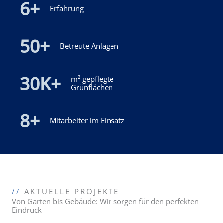
6
+
Erfahrung
50
+
Betreute Anlagen
30
K+
m² gepflegte
Grünflächen
8
+
Mitarbeiter im Einsatz
//
AKTUELLE PROJEKTE
Von Garten bis Gebäude: Wir sorgen für den perfekten
Eindruck