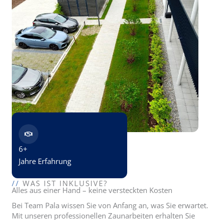
6+
Jahre Erfahrung
//
WAS IST INKLUSIVE?
Alles aus einer Hand – keine versteckten Kosten
Bei Team Pala wissen Sie von Anfang an, was Sie erwartet.
Mit unseren professionellen Zaunarbeiten erhalten Sie