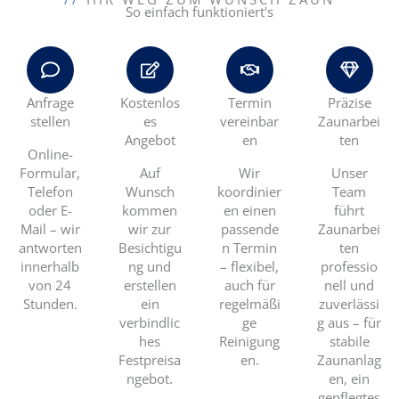
So einfach funktioniert's
Anfrage
Kostenlos
Termin
Präzise
stellen
es
vereinbar
Zaunarbei
Angebot
en
ten
Online-
Formular,
Auf
Wir
Unser
Telefon
Wunsch
koordinier
Team
oder E-
kommen
en einen
führt
Mail – wir
wir zur
passende
Zaunarbei
antworten
Besichtigu
n Termin
ten
innerhalb
ng und
– flexibel,
professio
von 24
erstellen
auch für
nell und
Stunden.
ein
regelmäßi
zuverlässi
verbindlic
ge
g aus – für
hes
Reinigung
stabile
Festpreisa
en.
Zaunanlag
ngebot.
en, ein
gepflegtes