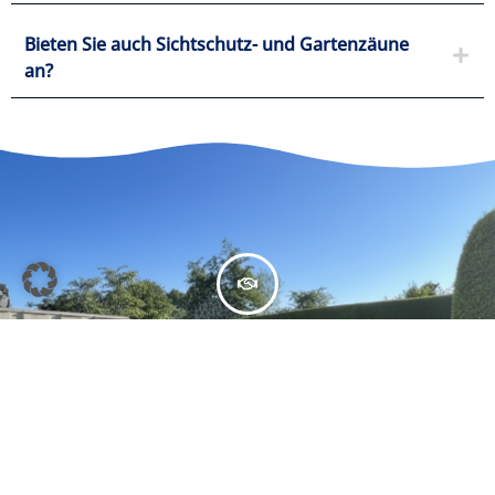
Bieten Sie auch Sichtschutz- und Gartenzäune
an?
Bereit für mehr Sicherheit und Privatsphäre?
Kostenlose Besichtigung und Festpreisangebot –
unverbindlich und schnell. Wir melden uns innerhalb von
24 Stunden bei Ihnen.
Kostenloses Angebot
Mo – Fr · 8:00 – 16:30 Uhr · Tel: +49 173 406 7584 ·
Standort: 82297 Steindorf