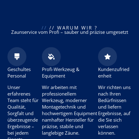
//
// WARUM WIR ?
Zaunservice vom Profi – sauber und präzise umgesetzt
Geschultes
Profi-Werkzeug &
Kundenzufried
Personal
Equipment
enheit
Unser
Wir arbeiten mit
Wir richten uns
erfahrenes
professionellem
nach Ihren
Team steht für
Werkzeug, moderner
Bedürfnissen
Qualität,
Montagetechnik und
und liefern
Sorgfalt und
hochwertigem Equipment
Ergebnisse, auf
überzeugende
namhafter Hersteller für
die Sie sich
Ergebnisse –
präzise, stabile und
verlassen
bei jedem
langlebige Zäune.
können.