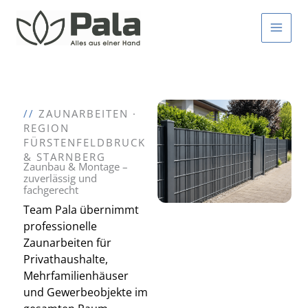
Zum
Inhalt
springen
//
ZAUNARBEITEN ·
REGION
FÜRSTENFELDBRUCK
& STARNBERG
Zaunbau & Montage –
zuverlässig und
fachgerecht
Team Pala übernimmt
professionelle
Zaunarbeiten für
Privathaushalte,
Mehrfamilienhäuser
und Gewerbeobjekte im