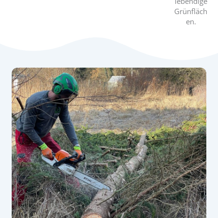
lebendige
Grünfläch
en.