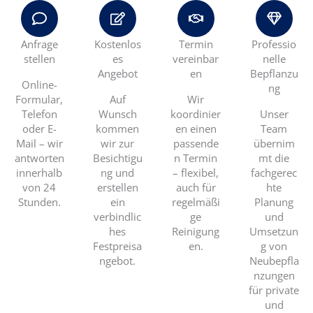
Anfrage
Kostenlos
Termin
Professio
stellen
es
vereinbar
nelle
Angebot
en
Bepflanzu
Online-
ng
Formular,
Auf
Wir
Telefon
Wunsch
koordinier
Unser
oder E-
kommen
en einen
Team
Mail – wir
wir zur
passende
übernim
antworten
Besichtigu
n Termin
mt die
innerhalb
ng und
– flexibel,
fachgerec
von 24
erstellen
auch für
hte
Stunden.
ein
regelmäßi
Planung
verbindlic
ge
und
hes
Reinigung
Umsetzun
Festpreisa
en.
g von
ngebot.
Neubepfla
nzungen
für private
und