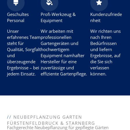
Geschultes
Profi-Werkzeug &
Kundenzufriede
Personal
Equipment
nheit
Unser
Wir arbeiten mit
Wir richten uns
erfahrenes Team
professionellen
nach Ihren
steht für
Gartengeräten und
Bedürfnissen
Qualität, Sorgfalt
hochwertigem
und liefern
und
Equipment namhafter
Ergebnisse, auf
überzeugende
Hersteller für eine
die Sie sich
Ergebnisse – bei
zuverlässige und
verlassen
jedem Einsatz.
effiziente Gartenpflege.
können.
//
NEUBEPFLANZUNG GARTEN
FÜRSTENFELDBRUCK & STARNBERG
Fachgerechte Neubepflanzung für gepflegte Gärten