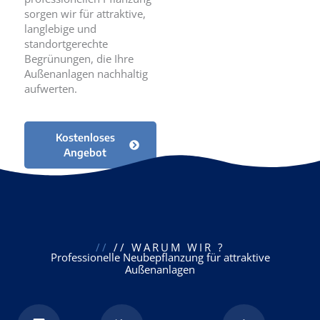
sorgen wir für attraktive,
langlebige und
standortgerechte
Begrünungen, die Ihre
Außenanlagen nachhaltig
aufwerten.
Kostenloses
Angebot
//
// WARUM WIR ?
Professionelle Neubepflanzung für attraktive
Außenanlagen