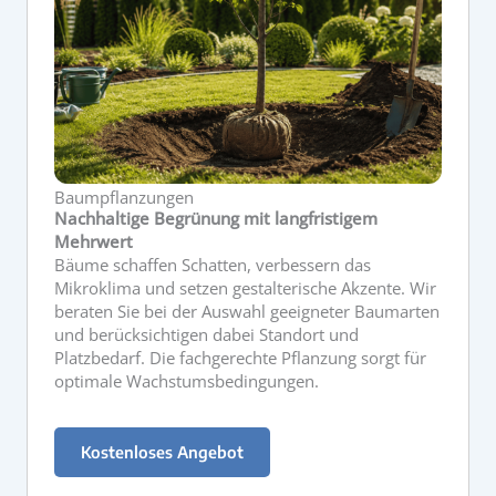
Baumpflanzungen
Nachhaltige Begrünung mit langfristigem
Mehrwert
Bäume schaffen Schatten, verbessern das
Mikroklima und setzen gestalterische Akzente. Wir
beraten Sie bei der Auswahl geeigneter Baumarten
und berücksichtigen dabei Standort und
Platzbedarf. Die fachgerechte Pflanzung sorgt für
optimale Wachstumsbedingungen.
Kostenloses Angebot