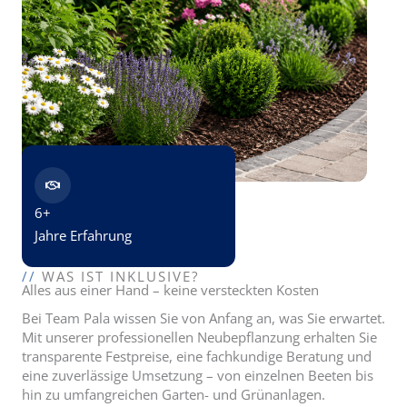
6+
Jahre Erfahrung
//
WAS IST INKLUSIVE?
Alles aus einer Hand – keine versteckten Kosten
Bei Team Pala wissen Sie von Anfang an, was Sie erwartet.
Mit unserer professionellen Neubepflanzung erhalten Sie
transparente Festpreise, eine fachkundige Beratung und
eine zuverlässige Umsetzung – von einzelnen Beeten bis
hin zu umfangreichen Garten- und Grünanlagen.