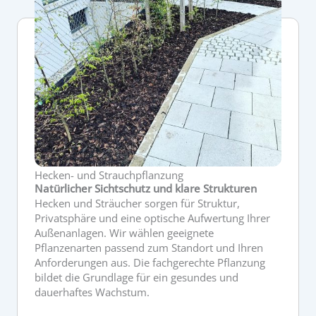
Hecken- und Strauchpflanzung
Natürlicher Sichtschutz und klare Strukturen
Hecken und Sträucher sorgen für Struktur,
Privatsphäre und eine optische Aufwertung Ihrer
Außenanlagen. Wir wählen geeignete
Pflanzenarten passend zum Standort und Ihren
Anforderungen aus. Die fachgerechte Pflanzung
bildet die Grundlage für ein gesundes und
dauerhaftes Wachstum.